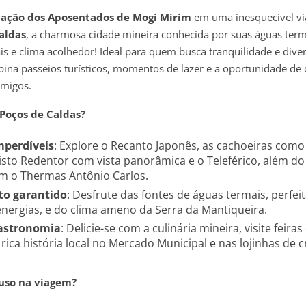
iação dos Aposentados de Mogi Mirim
em uma inesquecível v
aldas
, a charmosa cidade mineira conhecida por suas águas term
is e clima acolhedor! Ideal para quem busca tranquilidade e diver
ina passeios turísticos, momentos de lazer e a oportunidade de c
migos.
 Poços de Caldas?
mperdíveis
: Explore o Recanto Japonês, as cachoeiras como
risto Redentor com vista panorâmica e o Teleférico, além do
om o Thermas Antônio Carlos.
o garantido
: Desfrute das fontes de águas termais, perfei
energias, e do clima ameno da Serra da Mantiqueira.
gastronomia
: Delicie-se com a culinária mineira, visite feira
rica história local no Mercado Municipal e nas lojinhas de c
luso na viagem?