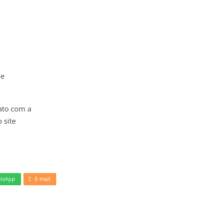
 e
ato com a
 site
tsApp
E-mail