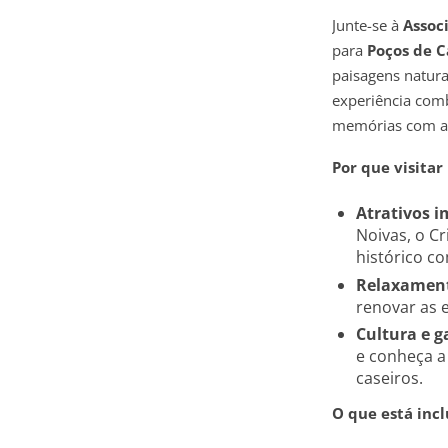
Junte-se à
Assoc
para
Poços de C
paisagens natura
experiência comb
memórias com a
Por que visitar
Atrativos i
Noivas, o C
histórico c
Relaxament
renovar as 
Cultura e 
e conheça a 
caseiros.
O que está inc