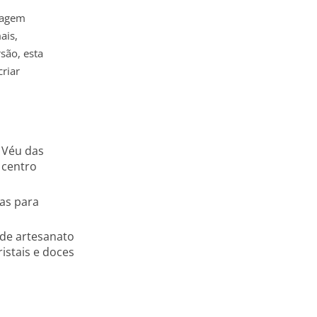
iagem
ais,
são, esta
riar
 Véu das
 centro
tas para
s de artesanato
ristais e doces