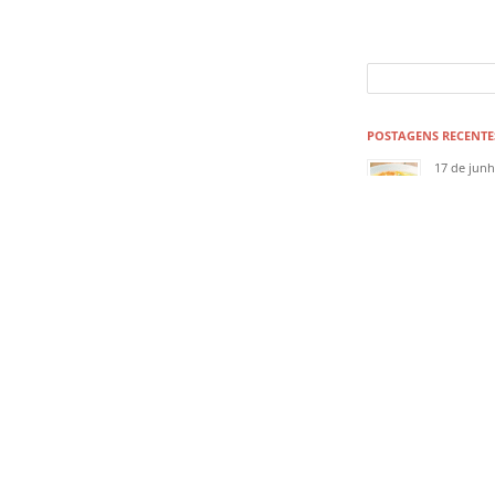
POSTAGENS RECENTE
17 de jun
Receita 
17 de jun
Como faz
17 de jun
Vacina da
17 de jun
Perfil: J
17 de jun
Clima ins