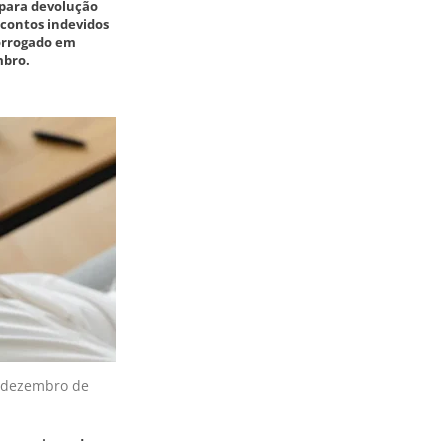
 para devolução
contos indevidos
rorrogado em
bro.
 dezembro de
 para riscos da