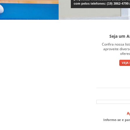
Seja um A
Confira nossa lis
aproveite diver
ofere
VEJA
A
Informe-se e pa