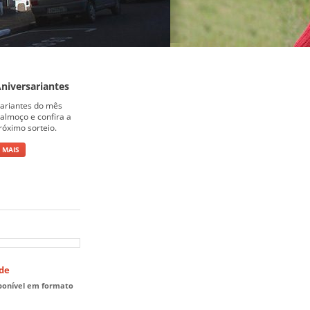
niversariantes
sariantes do mês
almoço e confira a
róximo sorteio.
 MAIS
ade
sponível em formato