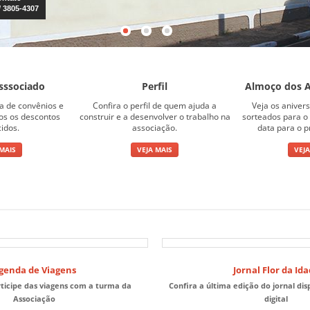
sssociado
Perfil
Almoço dos A
ta de convênios e
Confira o perfil de quem ajuda a
Veja os aniver
sos os descontos
construir e a desenvolver o trabalho na
sorteados para o 
cidos.
associação.
data para o p
 MAIS
VEJA MAIS
VEJA
genda de Viagens
Jornal Flor da Id
rticipe das viagens com a turma da
Confira a última edição do jornal di
Associação
digital