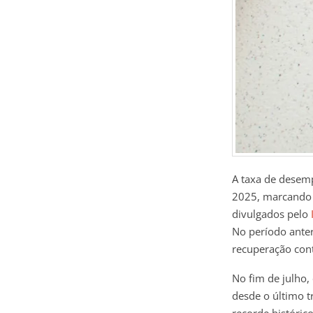
A taxa de desemp
2025, marcando 
divulgados pelo
No período anter
recuperação cont
No fim de julho,
desde o último t
recorde históric