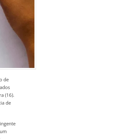
o de
dados
ra (16).
cia de
ingente
u um
o