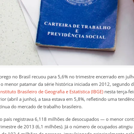
rego no Brasil recuou para 5,6% no trimestre encerrado em julh
o menor patamar da série histórica iniciada em 2012, segundo 
Instituto Brasileiro de Geografia e Estatística (IBGE)
nesta terça-fei
ior (abril a junho), a taxa estava em 5,8%, refletindo uma tendên
ínua do mercado de trabalho brasileiro.
 o país registrava 6,118 milhões de desocupados — o menor cont
rimestre de 2013 (6,1 milhões). Já o número de ocupados atingi
o de 102,4 milhões de pessoas, impulsionado principalmente pel