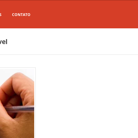
S
CONTATO
vel