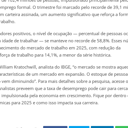
mprego formal. O trimestre foi marcado pelo recorde de 39,1 m
m carteira assinada, um aumento significativo que reforça a for
rabalho.
dores positivos, o nível de ocupação — percentual de pessoas o
 idade de trabalhar — se manteve no recorde de 58,8%. Esses 
ecimento do mercado de trabalho em 2025, com redução da
 força de trabalho para 14,1%, a menor da série histórica.
lliam Kratochwill, analista do IBGE, “o mercado se mostra aquec
características de um mercado em expansão. O estoque de pessoa
o vem diminuindo”. Para mais detalhes sobre a pesquisa, acesse o
 Analistas preveem que a taxa de desemprego pode cair para cerc
, impulsionada pela economia em crescimento. Fique por dentro
icas para 2025 e como isso impacta sua carreira.