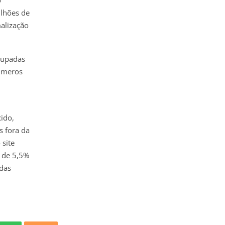
ilhões de
malização
cupadas
números
ido,
s fora da
 site
a de 5,5%
 das