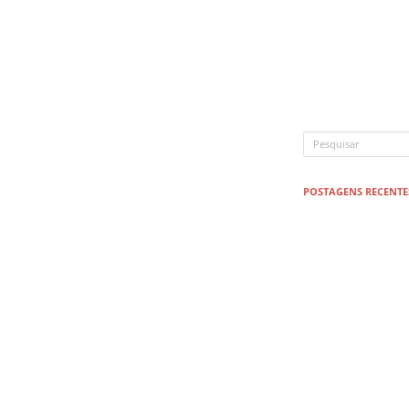
POSTAGENS RECENTE
17 de jun
Receita 
17 de jun
Como faz
17 de jun
Vacina da
17 de jun
Perfil: J