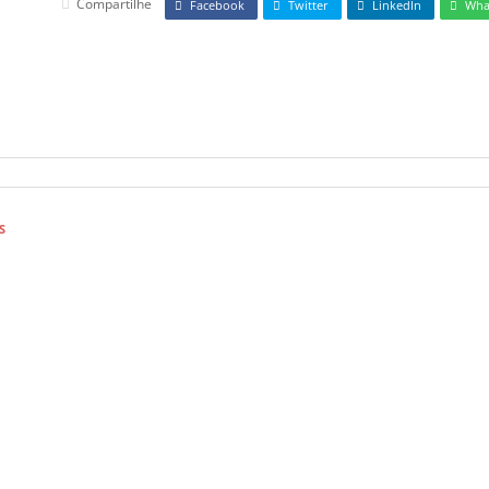
Compartilhe
Facebook
Twitter
LinkedIn
Wha
S
ho de 2026
de Canja de Galinha Rápida na Panela de Pressão
ho de 2026
er Caldo Verde Tradicional com Calabresa e Bacon
ho de 2026
 gripe não aumenta risco da doença, alerta ministério
ho de 2026
aqueline Alves da Silva