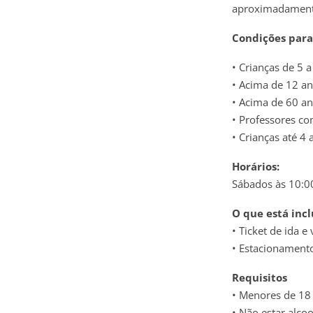
aproximadamente
Condições para
• Crianças de 5
• Acima de 12 a
• Acima de 60 
• Professores co
• Crianças até 4
Horários:
Sábados às 10:0
O que está inc
• Ticket de ida e 
• Estacionament
Requisitos
• Menores de 18
• Não estar alco