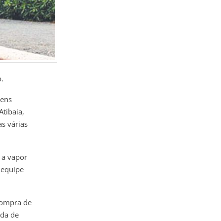
.
gens
Atibaia,
as várias
 a vapor
 equipe
compra de
ada de