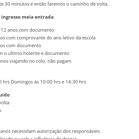
 30 minutos e então faremos o caminho de volta.
 ingresso meia entrada
 a 12 anos com documento
nos com comprovante do ano letivo da escola
anos com documento
m o ultimo holerite e documento
 anos viajando no colo, não pagam
0 hrs Domingos às 10:00 hrs e 14:30 hrs
luído
volta
o
 anos necessitam autorização dos responsáveis
olizado ou sob a influência de drogas