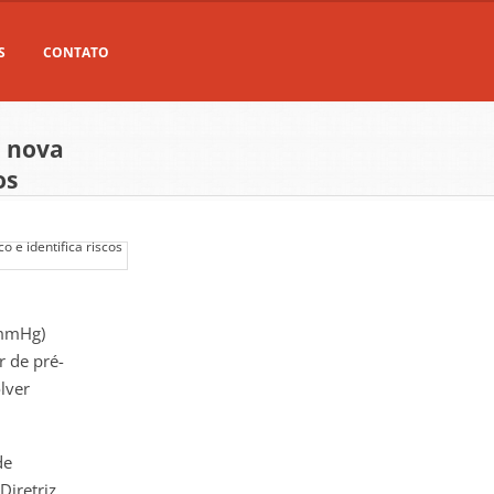
S
CONTATO
: nova
os
 mmHg)
r de pré-
lver
de
Diretriz