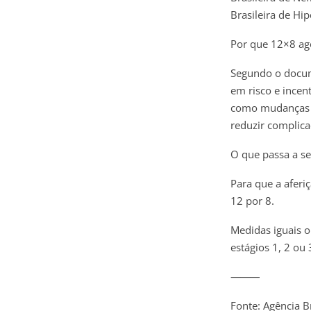
Brasileira de Hip
Por que 12×8 ag
Segundo o docume
em risco e incen
como mudanças no
reduzir complica
O que passa a s
Para que a aferiç
12 por 8.
Medidas iguais 
estágios 1, 2 ou
⸻
Fonte: Agência Br