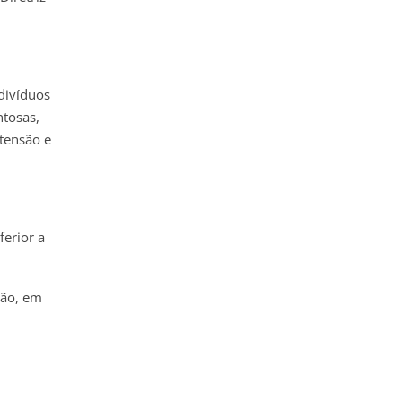
divíduos
ntosas,
rtensão e
ferior a
são, em