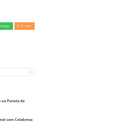
tsApp
E-mail
a na Panela de
onal com Calabresa