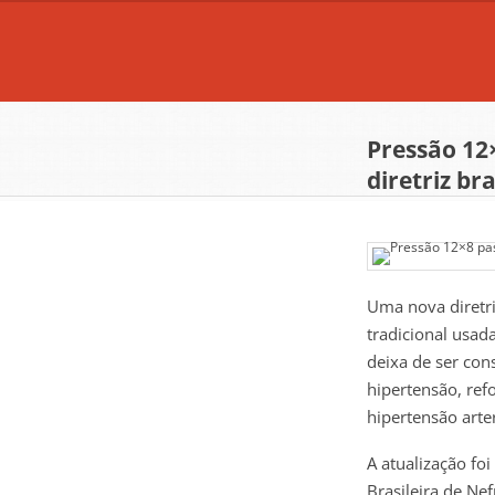
Pressão 12
diretriz bra
Uma nova diretriz
tradicional usad
deixa de ser con
hipertensão, re
hipertensão arter
A atualização fo
Brasileira de Nef