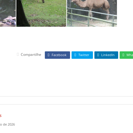
Compartilhe
Facebook
Twitter
LinkedIn
Wha
S
ho de 2026
de Canja de Galinha Rápida na Panela de Pressão