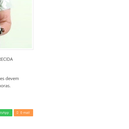
RECIDA
ntes devem
horas.
tsApp
E-mail