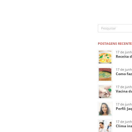
POSTAGENS RECENTE
17 de jun
Receita 
17 de jun
Como faz
17 de jun
Vacina da
17 de jun
Perfil: J
17 de jun
Clima ins