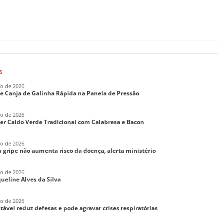
S
ho de 2026
de Canja de Galinha Rápida na Panela de Pressão
ho de 2026
er Caldo Verde Tradicional com Calabresa e Bacon
ho de 2026
 gripe não aumenta risco da doença, alerta ministério
ho de 2026
aqueline Alves da Silva
ho de 2026
tável reduz defesas e pode agravar crises respiratórias