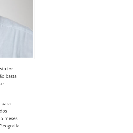
sta for
ão basta
se
 para
 dos
e 5 meses
 Geografia