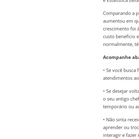
Comparando a pe
aumentou em quas
crescimento foi 
custo benefício 
normalmente, tê
Acompanhe abai
• Se você busca 
atendimentos aos
• Se desejar vol
o seu antigo chef
temporário ou 
• Não sinta rece
aprender ou troc
interagir e faze