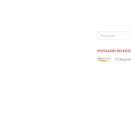
POSTAGENS RECENTE
17 de jun
Receita 
17 de jun
Como faz
17 de jun
Vacina da
17 de jun
Perfil: J
17 de jun