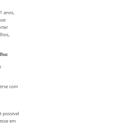
1 anos,
sse
rter
lhos,
lho:
e
verse com
é possível
resse em