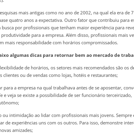
squisas mais antigas como no ano de 2002, na qual ela era de 7
e quatro anos a expectativa. Outro fator que contribuiu para e
à busca por profissionais que tenham maior experiência para reve
e produtividade para a empresa. Além disso, profissionais mais ve
m mais responsabilidade com horários compromissados.
xo algumas dicas para retornar bem ao mercado de traba
flexibilidade de horários, os setores mais recomendados são os d
 clientes ou de vendas como lojas, hotéis e restaurantes;
tar para a empresa na qual trabalhava antes de se aposentar, con
e e veja se existe a possibilidade de ser funcionário terceirizado,
autônomo;
io ou intimidação ao lidar com profissionais mais jovens. Sempre 
ar de experiências uns com os outros. Para isso, demonstre inte
r novas amizades;