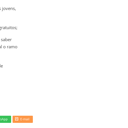
 jovens,
ratuitos;
 saber
al o ramo
de
tsApp
E-mail