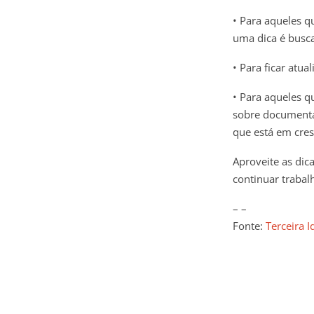
• Para aqueles q
uma dica é busca
• Para ficar atua
• Para aqueles q
sobre documenta
que está em cres
Aproveite as dic
continuar trabalh
– –
Fonte:
Terceira 