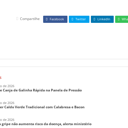
Compartilhe
Facebook
Twitter
LinkedIn
Wha
S
ho de 2026
de Canja de Galinha Rápida na Panela de Pressão
ho de 2026
er Caldo Verde Tradicional com Calabresa e Bacon
ho de 2026
 gripe não aumenta risco da doença, alerta ministério