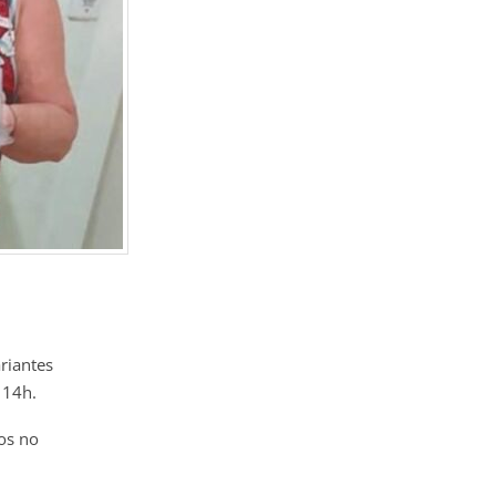
riantes
 14h.
os no