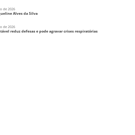
ho de 2026
aqueline Alves da Silva
ho de 2026
tável reduz defesas e pode agravar crises respiratórias
FACEBOOK
Aparecida – SP
MERCADÃO/ 25 DE MARÇO
MARIA FUMAÇA/ JAGUARIÚNA SP
SÃO LOURENÇO – MG – 2026
CALDAS NOVAS – GO – 2026