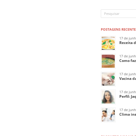
POSTAGENS RECENTE
17 de jun
Receita 
17 de jun
Como faz
17 de jun
Vacina da
17 de jun
Perfil: J
17 de jun
Clima ins