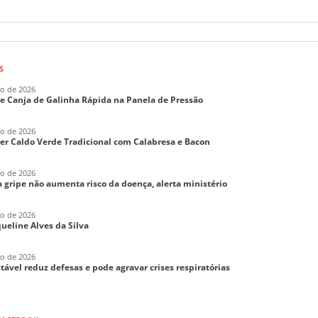
S
ho de 2026
de Canja de Galinha Rápida na Panela de Pressão
ho de 2026
er Caldo Verde Tradicional com Calabresa e Bacon
ho de 2026
 gripe não aumenta risco da doença, alerta ministério
ho de 2026
aqueline Alves da Silva
ho de 2026
tável reduz defesas e pode agravar crises respiratórias