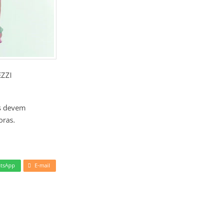
EZZI
es devem
oras.
tsApp
E-mail