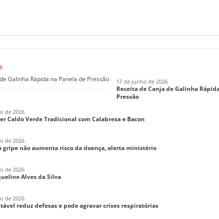
S
17 de junho de 2026
Receita de Canja de Galinha Rápid
Pressão
ho de 2026
er Caldo Verde Tradicional com Calabresa e Bacon
ho de 2026
 gripe não aumenta risco da doença, alerta ministério
ho de 2026
aqueline Alves da Silva
ho de 2026
tável reduz defesas e pode agravar crises respiratórias