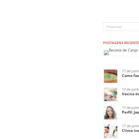
POSTAGENS RECENTE
17 de jun
Como faz
17 de jun
Vacina da
17 de jun
Perfil: J
17 de jun
Clima ins