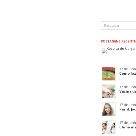
POSTAGENS RECENTE
17 de jun
Como faz
17 de jun
Vacina da
17 de jun
Perfil: J
17 de jun
Clima ins