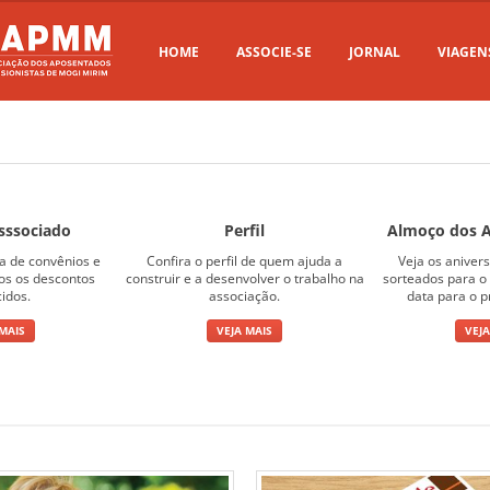
HOME
ASSOCIE-SE
JORNAL
VIAGEN
sssociado
Perfil
Almoço dos A
ta de convênios e
Confira o perfil de quem ajuda a
Veja os aniver
sos os descontos
construir e a desenvolver o trabalho na
sorteados para o 
cidos.
associação.
data para o p
 MAIS
VEJA MAIS
VEJA