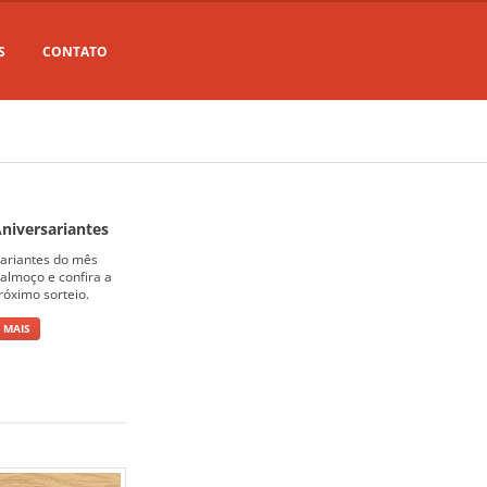
S
CONTATO
niversariantes
sariantes do mês
almoço e confira a
róximo sorteio.
 MAIS