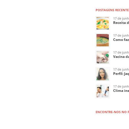
POSTAGENS RECENTE
17 de jun
Receita 
17 de jun
Como faz
17 de jun
Vacina da
17 de jun
Perfil: J
17 de jun
Clima ins
ENCONTRE-NOS NO 