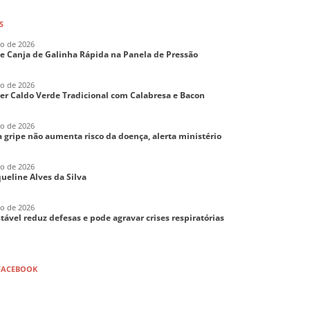
S
ho de 2026
de Canja de Galinha Rápida na Panela de Pressão
ho de 2026
er Caldo Verde Tradicional com Calabresa e Bacon
ho de 2026
 gripe não aumenta risco da doença, alerta ministério
ho de 2026
aqueline Alves da Silva
ho de 2026
tável reduz defesas e pode agravar crises respiratórias
FACEBOOK