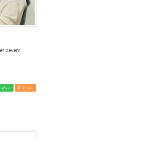
ntes devem
tsApp
E-mail