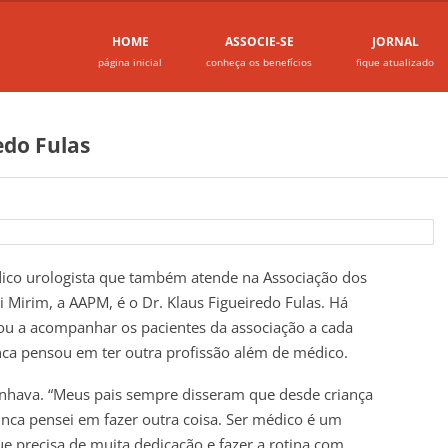
HOME
ASSOCIE-SE
JORNAL
página inicial
conheça os benefícios
fique atualizado
redo Fulas
dico urologista que também atende na Associação dos
 Mirim, a AAPM, é o Dr. Klaus Figueiredo Fulas. Há
ou a acompanhar os pacientes da associação a cada
unca pensou em ter outra profissão além de médico.
nhava. “Meus pais sempre disseram que desde criança
unca pensei em fazer outra coisa. Ser médico é um
e precisa de muita dedicação e fazer a rotina com