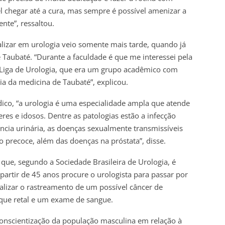
 chegar até a cura, mas sempre é possível amenizar a
nte”, ressaltou.
alizar em urologia veio somente mais tarde, quando já
 Taubaté. “Durante a faculdade é que me interessei pela
Liga de Urologia, que era um grupo acadêmico com
gia da medicina de Taubaté”, explicou.
ico, “a urologia é uma especialidade ampla que atende
es e idosos. Dentre as patologias estão a infecção
nência urinária, as doenças sexualmente transmissíveis
ção precoce, além das doenças na próstata”, disse.
que, segundo a Sociedade Brasileira de Urologia, é
artir de 45 anos procure o urologista para passar por
alizar o rastreamento de um possível câncer de
oque retal e um exame de sangue.
conscientização da população masculina em relação à