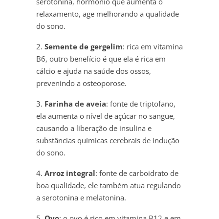
serotonina, hormônio que aumenta o
relaxamento, age melhorando a qualidade
do sono.
2.
Semente de gergelim
: rica em vitamina
B6, outro benefício é que ela é rica em
cálcio e ajuda na saúde dos ossos,
prevenindo a osteoporose.
3.
Farinha de aveia
: fonte de triptofano,
ela aumenta o nível de açúcar no sangue,
causando a liberação de insulina e
substâncias químicas cerebrais de indução
do sono.
4.
Arroz integral
: fonte de carboidrato de
boa qualidade, ele também atua regulando
a serotonina e melatonina.
5.
Ovo
: o ovo é rico em vitamina B12 e em