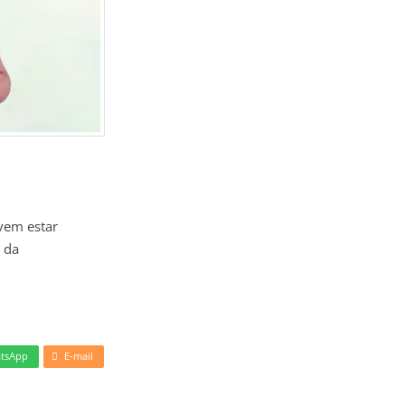
evem estar
 da
tsApp
E-mail