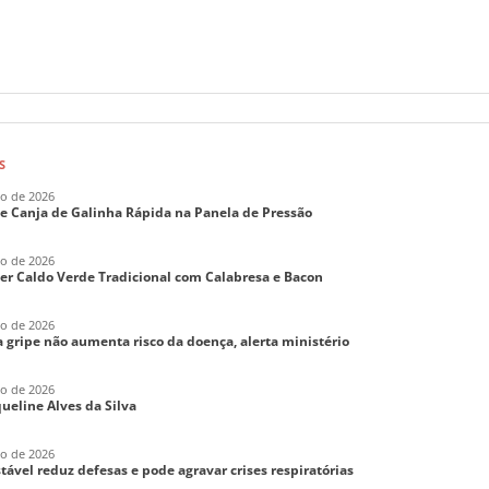
S
ho de 2026
de Canja de Galinha Rápida na Panela de Pressão
ho de 2026
er Caldo Verde Tradicional com Calabresa e Bacon
ho de 2026
 gripe não aumenta risco da doença, alerta ministério
ho de 2026
aqueline Alves da Silva
ho de 2026
tável reduz defesas e pode agravar crises respiratórias