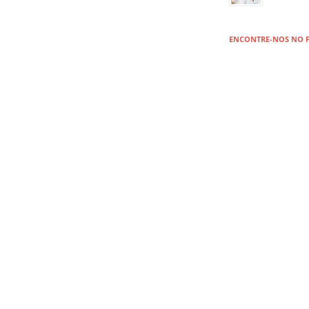
ENCONTRE-NOS NO 
PRÓXIMAS VIAGENS
Aparecid
CALDAS 
Bertioga 