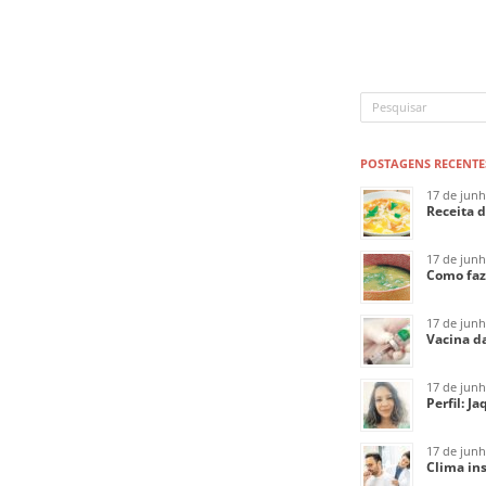
POSTAGENS RECENTE
17 de jun
Receita 
17 de jun
Como faz
17 de jun
Vacina da
17 de jun
Perfil: J
17 de jun
Clima ins