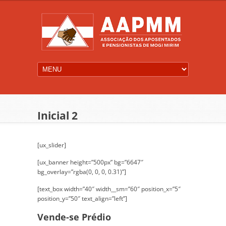
Inicial 2
[ux_slider]
[ux_banner height=”500px” bg=”6647″
bg_overlay=”rgba(0, 0, 0, 0.31)”]
[text_box width=”40″ width__sm=”60″ position_x=”5″
position_y=”50″ text_align=”left”]
Vende-se Prédio