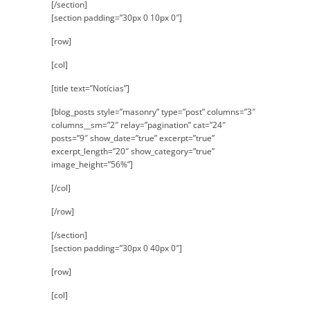
[/section]
[section padding=”30px 0 10px 0″]
[row]
[col]
[title text=”Notícias”]
[blog_posts style=”masonry” type=”post” columns=”3″
columns__sm=”2″ relay=”pagination” cat=”24″
posts=”9″ show_date=”true” excerpt=”true”
excerpt_length=”20″ show_category=”true”
image_height=”56%”]
[/col]
[/row]
[/section]
[section padding=”30px 0 40px 0″]
[row]
[col]