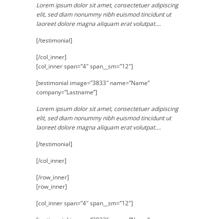
Lorem ipsum dolor sit amet, consectetuer adipiscing
elit, sed diam nonummy nibh euismod tincidunt ut
laoreet dolore magna aliquam erat volutpat….
[/testimonial]
[/col_inner]
[col_inner span=”4″ span__sm=”12″]
[testimonial image=”3833″ name=”Name”
company=”Lastname”]
Lorem ipsum dolor sit amet, consectetuer adipiscing
elit, sed diam nonummy nibh euismod tincidunt ut
laoreet dolore magna aliquam erat volutpat….
[/testimonial]
[/col_inner]
[/row_inner]
[row_inner]
[col_inner span=”4″ span__sm=”12″]