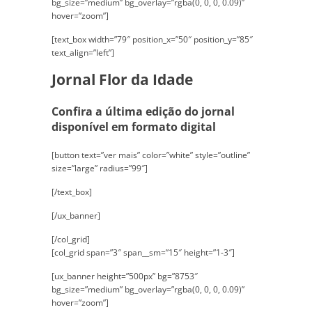
bg_size=”medium” bg_overlay=”rgba(0, 0, 0, 0.09)”
hover=”zoom”]
[text_box width=”79″ position_x=”50″ position_y=”85″
text_align=”left”]
Jornal Flor da Idade
Confira a última edição do jornal
disponível em formato digital
[button text=”ver mais” color=”white” style=”outline”
size=”large” radius=”99″]
[/text_box]
[/ux_banner]
[/col_grid]
[col_grid span=”3″ span__sm=”15″ height=”1-3″]
[ux_banner height=”500px” bg=”8753″
bg_size=”medium” bg_overlay=”rgba(0, 0, 0, 0.09)”
hover=”zoom”]