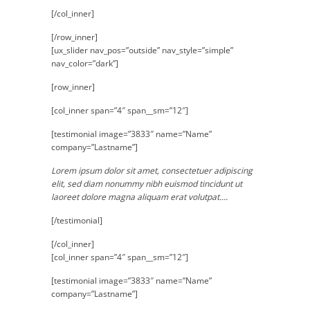
[/col_inner]
[/row_inner]
[ux_slider nav_pos=”outside” nav_style=”simple”
nav_color=”dark”]
[row_inner]
[col_inner span=”4″ span__sm=”12″]
[testimonial image=”3833″ name=”Name”
company=”Lastname”]
Lorem ipsum dolor sit amet, consectetuer adipiscing
elit, sed diam nonummy nibh euismod tincidunt ut
laoreet dolore magna aliquam erat volutpat….
[/testimonial]
[/col_inner]
[col_inner span=”4″ span__sm=”12″]
[testimonial image=”3833″ name=”Name”
company=”Lastname”]