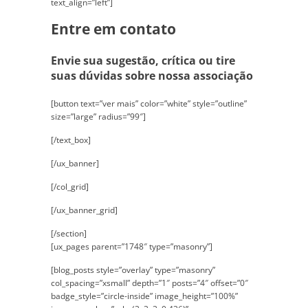
text_align=”left”]
Entre em contato
Envie sua sugestão, crítica ou tire
suas dúvidas sobre nossa associação
[button text=”ver mais” color=”white” style=”outline”
size=”large” radius=”99″]
[/text_box]
[/ux_banner]
[/col_grid]
[/ux_banner_grid]
[/section]
[ux_pages parent=”1748″ type=”masonry”]
[blog_posts style=”overlay” type=”masonry”
col_spacing=”xsmall” depth=”1″ posts=”4″ offset=”0″
badge_style=”circle-inside” image_height=”100%”