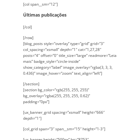
[col span__sm=”12″]
Últimas publicações
[/col]
[/row]
[blog_posts style=”overlay” type=”grid” grid=”3″
col_spacing=”xsmall” depth=”1″ cat=”1,27,28″
posts=”4″ offset=”0″ title_size=”large” readmore=”Leia
mais” badge_style=”circle-inside”
show_category=”label” image_overlay=”rgba(3, 3, 3,
0.436)” image_hover=”zoom” text_align=”left”]
[/section]
[section bg_color=”rgb(255, 255, 255)”
bg_overlay=”rgba(255, 255, 255, 0.62)”
padding=”0px”]
[ux_banner_grid spacing=”xsmall” height=”666″
depth=”1″]
[col_grid span=”3″ span__sm=”15″ height=”1-3″]
[ux_banner height=”500px” bg=”8753″