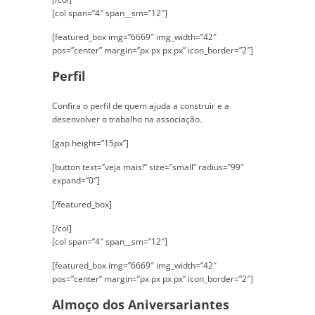
[col span=”4″ span__sm=”12″]
[featured_box img=”6669″ img_width=”42″
pos=”center” margin=”px px px px” icon_border=”2″]
Perfil
Confira o perfil de quem ajuda a construir e a
desenvolver o trabalho na associação.
[gap height=”15px”]
[button text=”veja mais!” size=”small” radius=”99″
expand=”0″]
[/featured_box]
[/col]
[col span=”4″ span__sm=”12″]
[featured_box img=”6669″ img_width=”42″
pos=”center” margin=”px px px px” icon_border=”2″]
Almoço dos Aniversariantes