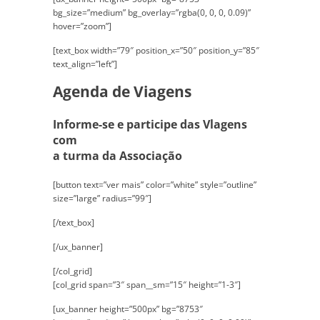
bg_size=”medium” bg_overlay=”rgba(0, 0, 0, 0.09)”
hover=”zoom”]
[text_box width=”79″ position_x=”50″ position_y=”85″
text_align=”left”]
Agenda de Viagens
Informe-se e participe das Vlagens
com
a turma da Associação
[button text=”ver mais” color=”white” style=”outline”
size=”large” radius=”99″]
[/text_box]
[/ux_banner]
[/col_grid]
[col_grid span=”3″ span__sm=”15″ height=”1-3″]
[ux_banner height=”500px” bg=”8753″