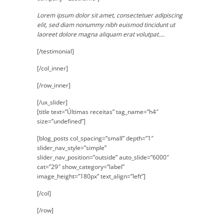
Lorem ipsum dolor sit amet, consectetuer adipiscing
elit, sed diam nonummy nibh euismod tincidunt ut
laoreet dolore magna aliquam erat volutpat….
[/testimonial]
[/col_inner]
[/row_inner]
[/ux_slider]
[title text=”Últimas receitas” tag_name=”h4″
size=”undefined”]
[blog_posts col_spacing=”small” depth=”1″
slider_nav_style=”simple”
slider_nav_position=”outside” auto_slide=”6000″
cat=”29″ show_category=”label”
image_height=”180px” text_align=”left”]
[/col]
[/row]