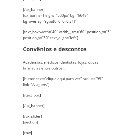
[/ux_banner]
[ux_banner height=”500px” bg=”6649″
bg_overlay=”rgba(0, 0, 0, 0.31)”]
[text_box width=”40″ width__sm=”60″ position_x=”5″
position_y=”50″ text_align=”left”]
Convênios e descontos
Academias, médicos, dentistas, lojas, óticas,
farmácias entre outros…
[button text=”clique aqui para ver” radius=”99″
link=”/viagens”]
[/text_box]
[/ux_banner]
[/ux_slider]
[section]
[row]