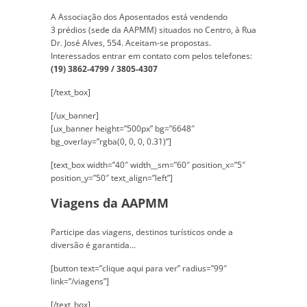
A Associação dos Aposentados está vendendo
3 prédios (sede da AAPMM) situados no Centro, à Rua
Dr. José Alves, 554. Aceitam-se propostas.
Interessados entrar em contato com pelos telefones:
(19) 3862-4799 / 3805-4307
[/text_box]
[/ux_banner]
[ux_banner height=”500px” bg=”6648″
bg_overlay=”rgba(0, 0, 0, 0.31)”]
[text_box width=”40″ width__sm=”60″ position_x=”5″
position_y=”50″ text_align=”left”]
Viagens da AAPMM
Participe das viagens, destinos turísticos onde a
diversão é garantida…
[button text=”clique aqui para ver” radius=”99″
link=”/viagens”]
[/text_box]