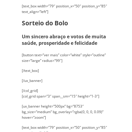
[text_box width=”79″ position_x=”50″ position_y=”85″
text_align=”left”]
Sorteio do Bolo
Um sincero abraço e votos de muita
saúde, prosperidade e felicidade
[button text=”ver mais” color=”white” style=”outline”
size=”large” radius=”99″]
[/text_box]
[/ux_banner]
[/col_grid]
[col_grid span=”3″ span__sm=”15″ height=”1-3″]
[ux_banner height=”500px” bg=”8753″
bg_size=”medium” bg_overlay=”rgba(0, 0, 0, 0.09)”
hover=”zoom”]
[text_box width=”79″ position_x=”50″ position_y=”85″