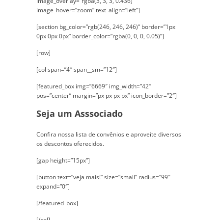
image_overlay=”rgba(3, 3, 3, 0.436)”
image_hover=”zoom” text_align=”left”]
[section bg_color=”rgb(246, 246, 246)” border=”1px
0px 0px 0px” border_color=”rgba(0, 0, 0, 0.05)”]
[row]
[col span=”4″ span__sm=”12″]
[featured_box img=”6669″ img_width=”42″
pos=”center” margin=”px px px px” icon_border=”2″]
Seja um Asssociado
Confira nossa lista de convênios e aproveite diversos
os descontos oferecidos.
[gap height=”15px”]
[button text=”veja mais!” size=”small” radius=”99″
expand=”0″]
[/featured_box]
[/col]