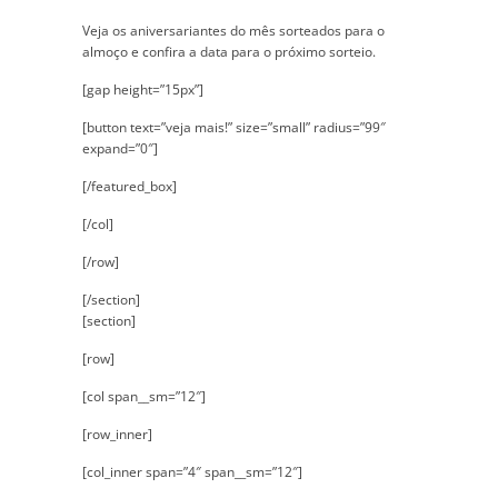
Veja os aniversariantes do mês sorteados para o
almoço e confira a data para o próximo sorteio.
[gap height=”15px”]
[button text=”veja mais!” size=”small” radius=”99″
expand=”0″]
[/featured_box]
[/col]
[/row]
[/section]
[section]
[row]
[col span__sm=”12″]
[row_inner]
[col_inner span=”4″ span__sm=”12″]