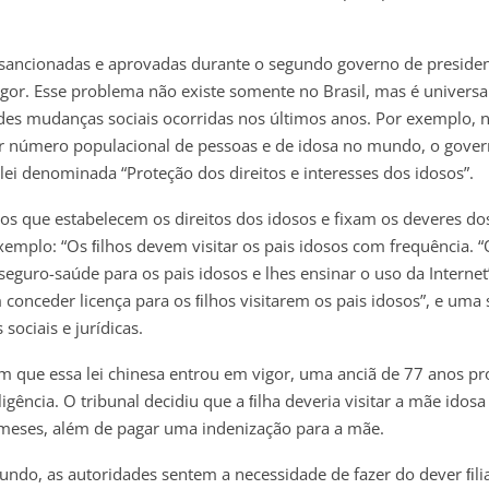
 sancionadas e aprovadas durante o segundo governo de presiden
or. Esse problema não existe somente no Brasil, mas é univers
des mudanças sociais ocorridas nos últimos anos. Por exemplo, n
r número populacional de pessoas e de idosa no mundo, o gove
i denominada “Proteção dos direitos e interesses dos idosos”.
igos que estabelecem os direitos dos idosos e fixam os deveres do
exemplo: “Os ﬁlhos devem visitar os pais idosos com frequência. “
guro-saúde para os pais idosos e lhes ensinar o uso da Internet”
onceder licença para os ﬁlhos visitarem os pais idosos”, e uma 
 sociais e jurídicas.
 que essa lei chinesa entrou em vigor, uma anciã de 77 anos p
igência. O tribunal decidiu que a ﬁlha deveria visitar a mãe idosa
meses, além de pagar uma indenização para a mãe.
undo, as autoridades sentem a necessidade de fazer do dever ﬁli