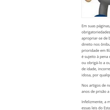
Em suas páginas,
obrigatoriedades
apropriar-se de 
direito nos ônib
prioridade em ﬁl
é sujeito à pena
ou obrigá-lo a o
de idade, incor
idosa, por qualq
Nos artigos de n
anos de prisão a
Infelizmente, a 
essas leis do Es