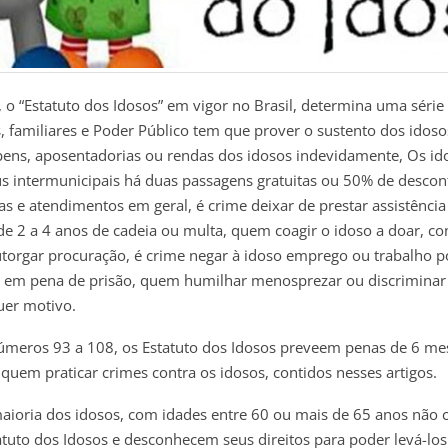
 o “Estatuto dos Idosos” em vigor no Brasil, determina uma série
, familiares e Poder Público tem que prover o sustento dos idoso
bens, aposentadorias ou rendas dos idosos indevidamente, Os i
us intermunicipais há duas passagens gratuitas ou 50% de descon
as e atendimentos em geral, é crime deixar de prestar assistência
 de 2 a 4 anos de cadeia ou multa, quem coagir o idoso a doar, con
utorgar procuração, é crime negar à idoso emprego ou trabalho 
re em pena de prisão, quem humilhar menosprezar ou discriminar
uer motivo.
úmeros 93 a 108, os Estatuto dos Idosos preveem penas de 6 me
 quem praticar crimes contra os idosos, contidos nesses artigos.
maioria dos idosos, com idades entre 60 ou mais de 65 anos não
tatuto dos Idosos e desconhecem seus direitos para poder levá-los 