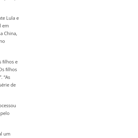
te Lula e
al em
a China,
rno
s ﬁlhos e
Os ﬁlhos
. “As
série de
rocessou
 pelo
al um