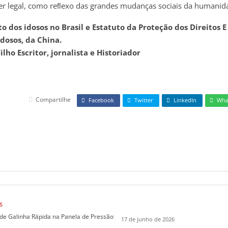
ter legal, como reﬂexo das grandes mudanças sociais da humanid
o dos idosos no Brasil e Estatuto da Proteção dos Direitos E
Idosos, da China.
ilho Escritor, jornalista e Historiador
Compartilhe
Facebook
Twitter
LinkedIn
Wha
S
17 de junho de 2026
Receita de Canja de Galinha Rápid