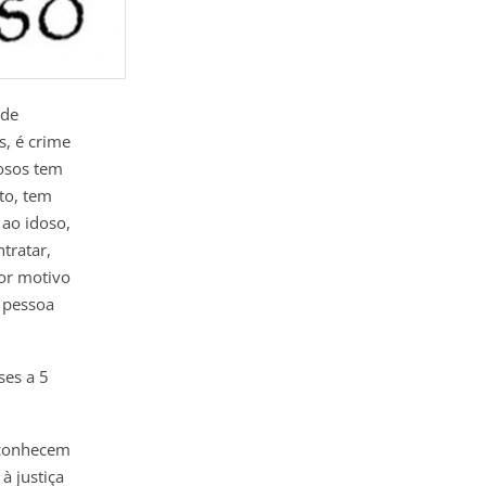
 de
s, é crime
dosos tem
to, tem
 ao idoso,
tratar,
por motivo
 pessoa
ses a 5
 conhecem
à justiça