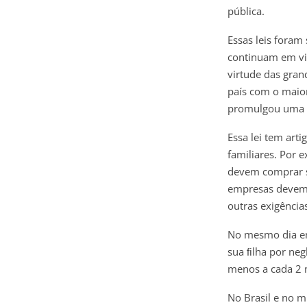
pública.
Essas leis foram
continuam em vig
virtude das gran
país com o maio
promulgou uma le
Essa lei tem art
familiares. Por 
devem comprar se
empresas devem c
outras exigências
No mesmo dia em
sua ﬁlha por negl
menos a cada 2 
No Brasil e no m