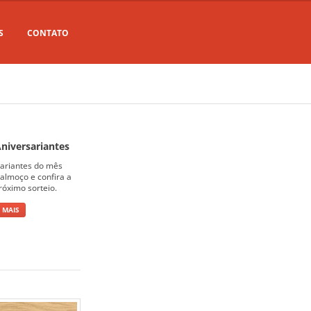
S
CONTATO
niversariantes
sariantes do mês
almoço e confira a
róximo sorteio.
 MAIS