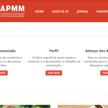
HOME
ASSOCIE-SE
JORNAL
VIAGEN
sssociado
Perfil
Almoço dos A
ta de convênios e
Confira o perfil de quem ajuda a
Veja os aniver
sos os descontos
construir e a desenvolver o trabalho na
sorteados para o 
cidos.
associação.
data para o p
 MAIS
VEJA MAIS
VEJA