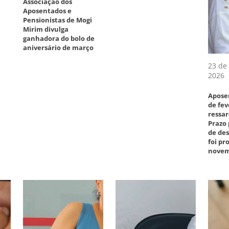
Associação dos
Aposentados e
Pensionistas de Mogi
Mirim divulga
ganhadora do bolo de
aniversário de março
23 de 
2026
Apose
de fev
ressar
Prazo
de des
foi p
novem