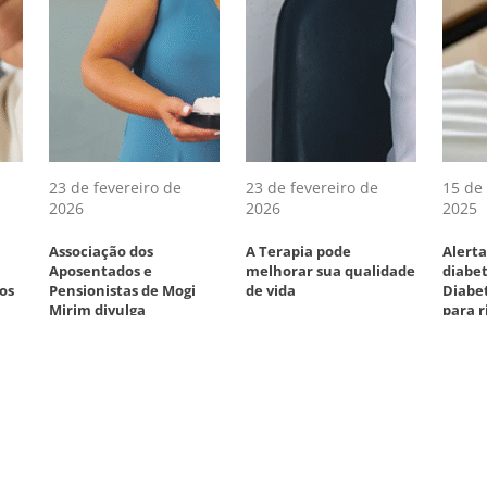
23 de fevereiro de
23 de fevereiro de
15 de
2026
2026
2025
Associação dos
A Terapia pode
Alerta
Aposentados e
melhorar sua qualidade
diabet
os
Pensionistas de Mogi
de vida
Diabet
Mirim divulga
para r
ganhadoras do bolo de
visual
aniversário de
dezembro