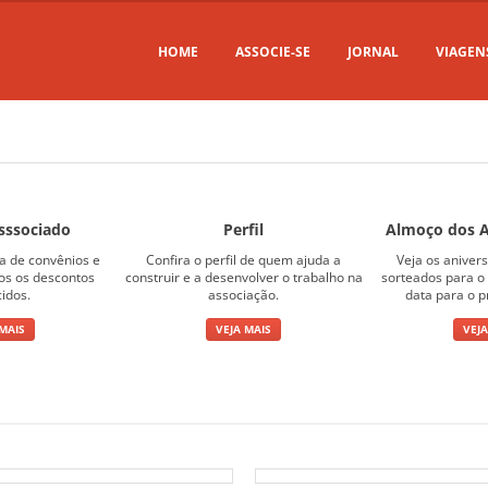
HOME
ASSOCIE-SE
JORNAL
VIAGEN
sssociado
Perfil
Almoço dos A
ta de convênios e
Confira o perfil de quem ajuda a
Veja os aniver
sos os descontos
construir e a desenvolver o trabalho na
sorteados para o 
cidos.
associação.
data para o p
 MAIS
VEJA MAIS
VEJA