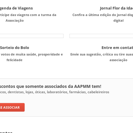
genda de Viagens
Jornal Flor da Id
rticipe das viagens com a turma da
Confira a última edição do jornal di
Associação
digital
Sorteio do Bolo
Entre em conta
 votos de muita saúde, prosperidade e
Envie sua sugestão, crítica ou tire sua
felicidade
associação
escontos que somente associados da AAPMM tem!
s, dentistas, lojas, óticas, laboratórios, farmácias, cabeleireiros
SE ASSOCIAR