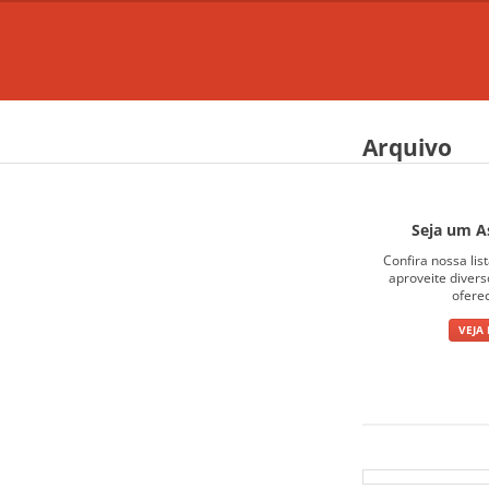
Arquivo
Seja um A
Confira nossa lis
aproveite diver
ofere
VEJA