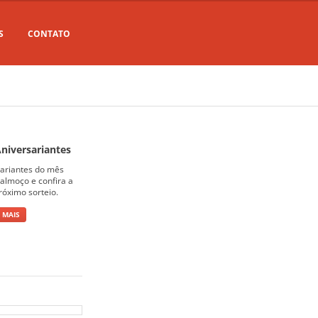
S
CONTATO
niversariantes
sariantes do mês
almoço e confira a
róximo sorteio.
 MAIS