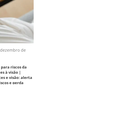
 dezembro de
 para riscos da
es à visão |
es e visão: alerta
iscos e perda