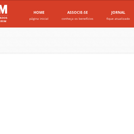
HOME
ASSOCIE-SE
JORNAL
página inicial
conheça os benefícios
fique atualizado