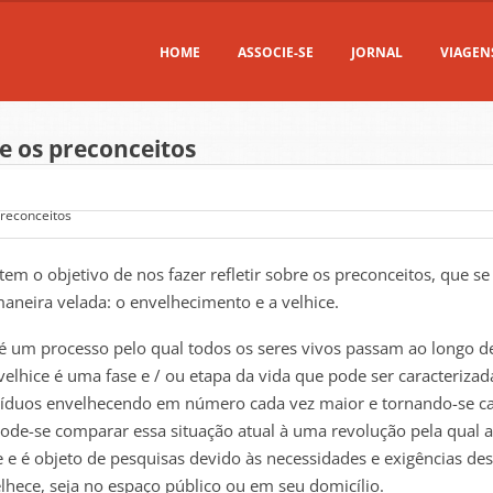
HOME
ASSOCIE-SE
JORNAL
VIAGEN
e os preconceitos
tem o objetivo de nos fazer refletir sobre os preconceitos, que se
neira velada: o envelhecimento e a velhice.
é um processo pelo qual todos os seres vivos passam ao longo d
 velhice é uma fase e / ou etapa da vida que pode ser caracterizad
víduos envelhecendo em número cada vez maior e tornando-se c
ode-se comparar essa situação atual à uma revolução pela qual a
e é objeto de pesquisas devido às necessidades e exigências de
hece, seja no espaço público ou em seu domicílio.