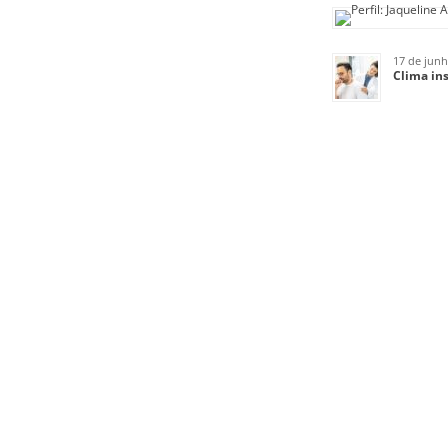
17 de jun
Clima ins
ENCONTRE-NOS NO 
PRÓXIMAS VIAGENS
MERCADÃ
MARIA F
SÃO LOU