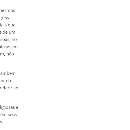
 mesmos
grega –
iais que
se de um
ssoas, no
ativas em
em, não
O também
tor da
eferir ao
igiosas e
tém seus
s