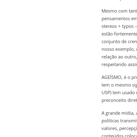
Mesmo com tanta
pensamentos em r
stereos + typos 
estão fortemente
conjunto de cren
nosso exemplo, 
relação ao outro
respeitando assi
AGEÍSMO, é o pr
tem o mesmo sign
USP) tem usado n
preconceito dire
A grande mídia, 
políticas trans
valores, percep
conteúdos coloc