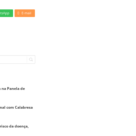
tsApp
E-mail
a na Panela de
onal com Calabresa
risco da doença,