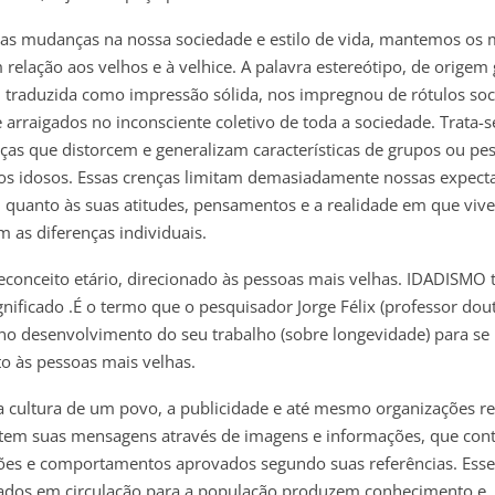
s mudanças na nossa sociedade e estilo de vida, mantemos os
elação aos velhos e à velhice. A palavra estereótipo, de origem 
– traduzida como impressão sólida, nos impregnou de rótulos soc
 arraigados no inconsciente coletivo de toda a sociedade. Trata-
ças que distorcem e generalizam características de grupos ou pe
os idosos. Essas crenças limitam demasiadamente nossas expect
, quanto às suas atitudes, pensamentos e a realidade em que viv
m as diferenças individuais.
econceito etário, direcionado às pessoas mais velhas. IDADISM
ificado .É o termo que o pesquisador Jorge Félix (professor dou
o desenvolvimento do seu trabalho (sobre longevidade) para se r
to às pessoas mais velhas.
a cultura de um povo, a publicidade e até mesmo organizações rel
mitem suas mensagens através de imagens e informações, que con
ções e comportamentos aprovados segundo suas referências. Esse
ados em circulação para a população produzem conhecimento e