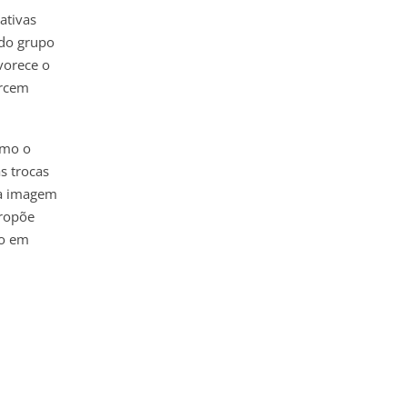
ativas
ado grupo
vorece o
orcem
smo o
s trocas
r a imagem
propõe
vo em