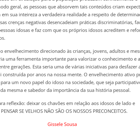
odo geral, as pessoas que absorvem tais conteúdos criam expect
 em sua inteireza a verdadeira realidade a respeito de determin
ssas crenças negativas desencadeiam práticas discriminatórias, fa
essoas idosas e faz com que os próprios idosos acreditem e ref
os.
o envelhecimento direcionado às crianças, jovens, adultos e me
ria uma ferramenta importante para valorizar o conhecimento e a
entre gerações. Esta seria uma de várias iniciativas para desfaze
oi construída por anos na nossa mente. O envelhecimento ativo 
para um novo papel do idoso na sociedade, que seja participati
 da mesma e sabedor da importância da sua história pessoal.
a reflexão: deixar os chavões em relação aos idosos de lado e
PENSAR SE VELHOS NÃO SÃO OS NOSSOS PRECONCEITOS.
Gissele Sousa