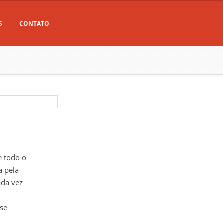
S
CONTATO
e todo o
a pela
ada vez
sse