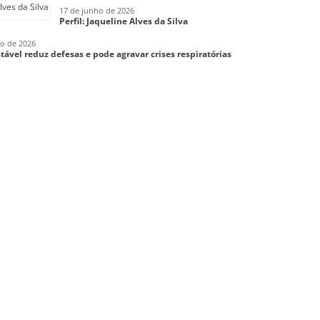
17 de junho de 2026
Perfil: Jaqueline Alves da Silva
ho de 2026
tável reduz defesas e pode agravar crises respiratórias
FACEBOOK
Aparecida – SP
O/ 25 DE MARÇO
UMAÇA/ JAGUARIÚNA SP
RENÇO – MG – 2026